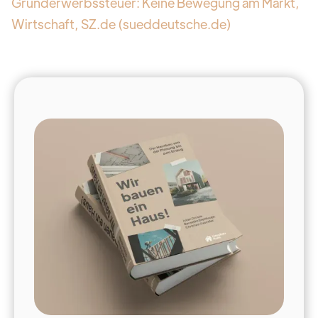
Grunderwerbssteuer: Keine Bewegung am Markt,
Wirtschaft, SZ.de (sueddeutsche.de)