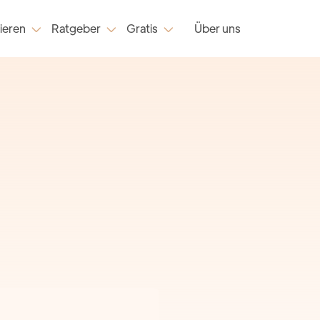
ieren
Ratgeber
Gratis
Über uns


