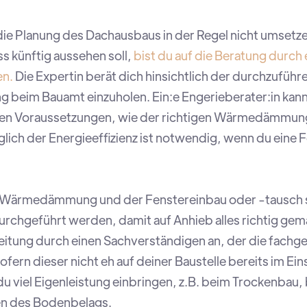
h die Planung des Dachausbaus in der Regel nicht umset
s künftig aussehen soll,
bist du auf die Beratung durch 
en.
Die Expertin berät dich hinsichtlich der durchzuführ
 beim Bauamt einzuholen. Ein:e Engerieberater:in kann 
hen Voraussetzungen, wie der richtigen Wärmedämmung 
lich der Energieeffizienz ist notwendig, wenn du eine 
e Wärmedämmung und der Fenstereinbau oder -tausch so
 durchgeführt werden, damit auf Anhieb alles richtig ge
leitung durch einen Sachverständigen an, der die fach
fern dieser nicht eh auf deiner Baustelle bereits im Ein
 viel Eigenleistung einbringen, z.B. beim Trockenbau,
n des Bodenbelags.