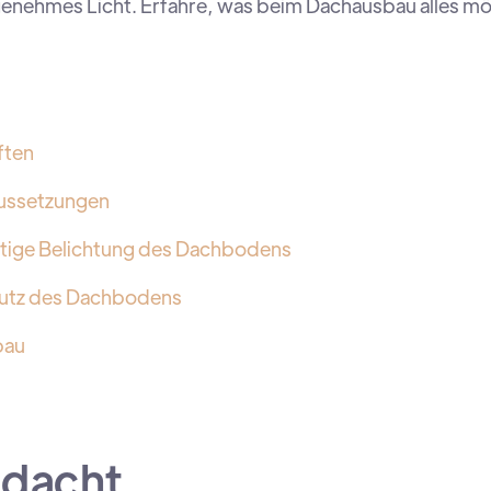
enehmes Licht. Erfahre, was beim Dachausbau alles mög
ften
aussetzungen
chtige Belichtung des Dachbodens
utz des Dachbodens
bau
hdacht