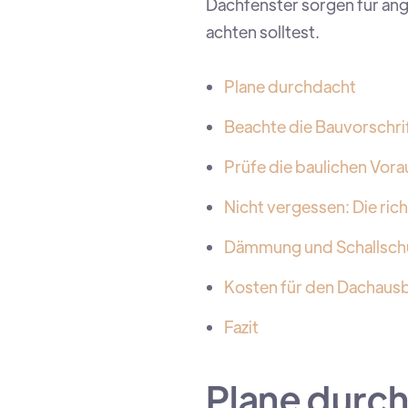
Dachfenster sorgen für ang
achten solltest.
Plane durchdacht
Beachte die Bauvorschri
Prüfe die baulichen Vor
Nicht vergessen: Die ri
Dämmung und Schallsch
Kosten für den Dachaus
Fazit
Plane durc