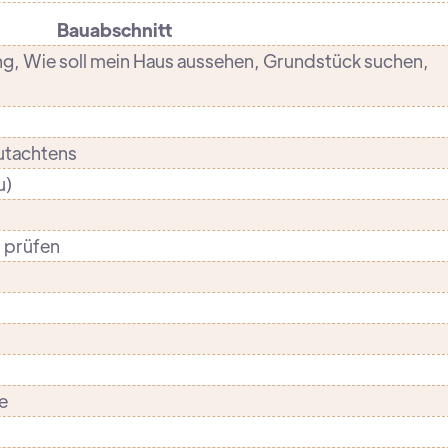
Bauabschnitt
ng, Wie soll mein Haus aussehen, Grundstück suchen,
utachtens
u)
 prüfen
e