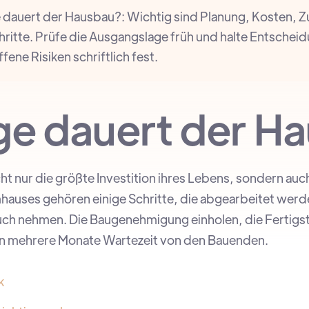
dauert der Hausbau?: Wichtig sind Planung, Kosten, Zu
hritte. Prüfe die Ausgangslage früh und halte Entschei
ne Risiken schriftlich fest.
ge dauert der H
icht nur die größte Investition ihres Lebens, sondern au
mhauses gehören einige Schritte, die abgearbeitet wer
ruch nehmen. Die Baugenehmigung einholen, die Fertigs
rn mehrere Monate Wartezeit von den Bauenden.
k