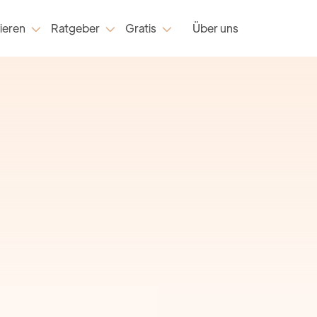
ieren
Ratgeber
Gratis
Über uns


