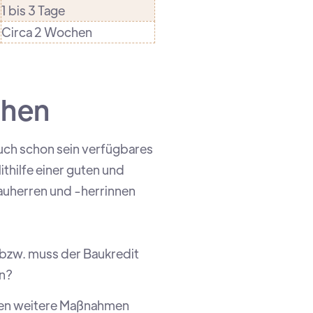
1 bis 3 Tage
Circa 2 Wochen
achen
uch schon sein verfügbares
thilfe einer guten und
Bauherren und -herrinnen
l bzw. muss der Baukredit
en?
sen weitere Maßnahmen