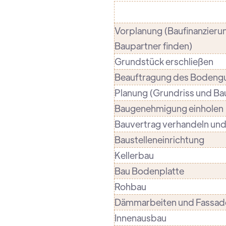
Vorplanung (Baufinanzieru
Baupartner finden)
Grundstück erschließen
Beauftragung des Bodeng
Planung (Grundriss und Ba
Baugenehmigung einholen
Bauvertrag verhandeln und
Baustelleneinrichtung
Kellerbau
Bau Bodenplatte
Rohbau
Dämmarbeiten und Fassad
Innenausbau