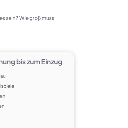
es sein? Wie groß muss
nung bis zum Einzug
bau
ispiele
nen
en