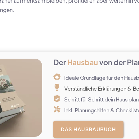
aher aufmerksam bleiben, profitieren aber weiterhin vo
ungen.
Der
Hausbau
von der Pla
Ideale Grundlage für den Haus
Verständliche Erklärungen & Be
Schritt für Schritt dein Haus pla
Inkl. Planungshilfen & Checklist
DAS HAUSBAUBUCH