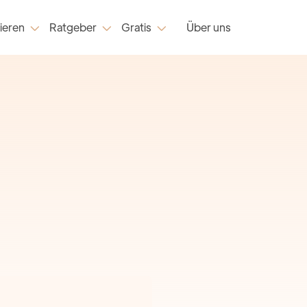
ieren
Ratgeber
Gratis
Über uns


