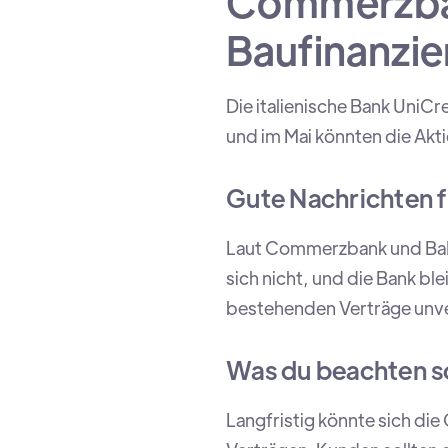
Commerzba
Baufinanzi
Die italienische Bank UniC
und im Mai könnten die Ak
Gute Nachrichten f
Laut Commerzbank und BaFi
sich nicht, und die Bank bl
bestehenden Verträge unv
Was du beachten so
Langfristig könnte sich di