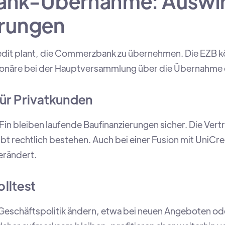
nk-Übernahme: Auswir
erungen
redit plant, die Commerzbank zu übernehmen. Die EZB 
tionäre bei der Hauptversammlung über die Übernahme
ür Privatkunden
n bleiben laufende Baufinanzierungen sicher. Die Ver
eibt rechtlich bestehen. Auch bei einer Fusion mit UniCre
erändert.
lltest
e Geschäftspolitik ändern, etwa bei neuen Angeboten o