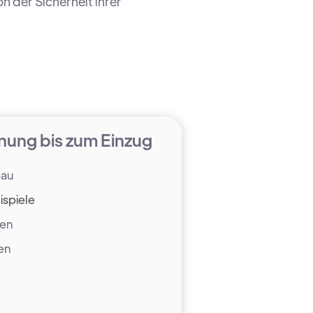
n der Sicherheit ihrer
nung bis zum Einzug
bau
ispiele
nen
en