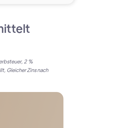
ittelt
erbsteuer, 2 %
t, Gleicher Zins nach