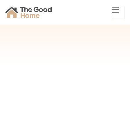
Das Team von Deine Baugutachter besteht aus
erfahrenen Bausachverständigen und
Baubiolog:innen, die Bauherr:innen und
Sanierer:innen bei allen Fragen rund um den
Neubau, Erwerb und die Sanierung unterstützt.