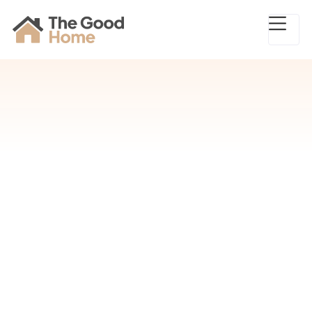
Verena ist gebürtige Mannheimerin und
leidenschaftliche Interiordesignerin - mit Wish &
Rosemary Homedesign hat sie sich ihren
Kindheitstraum erfüllt. Mit ihrer Erfahrung,
kreativen Vision und einer klaren Struktur
unterstützt sie dabei, den ganz persönlichen